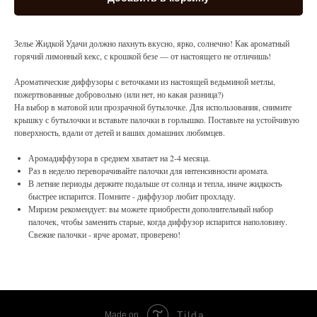
Зелье Жидкой Удачи должно пахнуть вкусно, ярко, солнечно! Как ароматный
горячий лимонный кекс, с крошкой безе — от настоящего не отличишь!
Ароматические диффузоры с веточками из настоящей ведьминой метлы,
пожертвованные добровольно (или нет, но какая разница?)
На выбор в матовой или прозрачной бутылочке. Для использования, снимите
крышку с бутылочки и вставьте палочки в горлышко. Поставьте на устойчивую
поверхность, вдали от детей и ваших домашних любимцев.
Аромадиффузора в среднем хватает на 2-4 месяца.
Раз в неделю переворачивайте палочки для интенсивности аромата.
В летние периоды держите подальше от солнца и тепла, иначе жидкость
быстрее испарится. Помните - диффузор любит прохладу.
Мириэм рекомендует: вы можете приобрести дополнительный набор
палочек, чтобы заменить старые, когда диффузор испарится наполовину.
Свежие палочки - ярче аромат, проверено!
Tilda
Made on