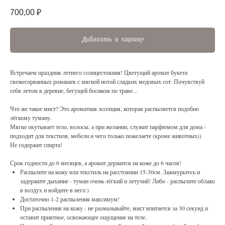
700,00
₽
Добавить в корзину
Встречаем праздник летнего солнцестояния! Цветущий аромат букета
свежесорванных ромашек с мягкой нотой сладких медовых сот. Почувствуй
себя летом в деревне, бегущей босиком по траве...
Что же такое мист? Это ароматная эссенция, которая распыляется подобно
лёгкому туману.
Мягко окутывает тело, волосы, а при желании, служит парфюмом для дома -
подходит для текстиля, мебели и чего только пожелаете (кроме животных))
Не содержит спирта!
Срок годности до 6 месяцев, а аромат держится на коже до 6 часов!
Распылите на кожу или текстиль на расстоянии 15-30см. Зажмурьтесь и
задержите дыхание - туман очень лёгкий и летучий! Либо - распылите облако
в воздух и войдите в него:)
Достаточно 1-2 распыления максимум!
При распыления на кожу - не размазывайте, мист впитается за 30 секунд и
оставит приятное, освежающее ощущение на теле.