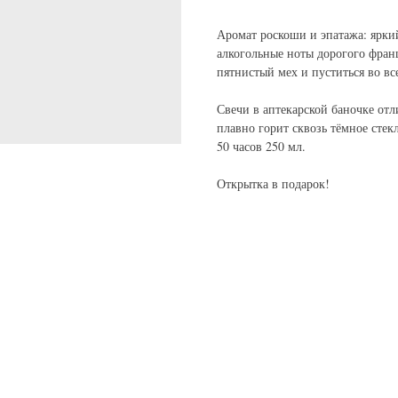
Аромат роскоши и эпатажа: яркий
алкогольные ноты дорогого франц
пятнистый мех и пуститься во все
Свечи в аптекарской баночке от
плавно горит сквозь тёмное стекл
50 часов 250 мл.
Открытка в подарок!