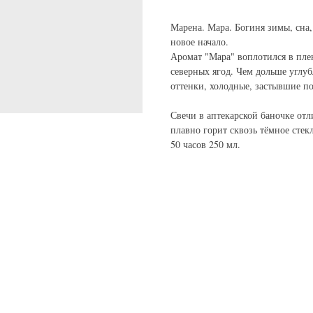
Марена. Мара. Богиня зимы, сна,
новое начало.
Аромат "Мара" воплотился в пле
северных ягод. Чем дольше углу
оттенки, холодные, застывшие п
Свечи в аптекарской баночке от
плавно горит сквозь тёмное стекл
50 часов 250 мл.