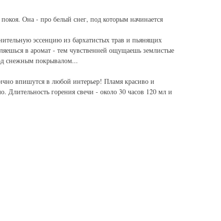
 покоя. Она - про белый снег, под которым начинается
нительную эссенцию из бархатистых трав и пьянящих
бляешься в аромат - тем чувственней ощущаешь землистые
од снежным покрывалом...
лично впишутся в любой интерьер! Пламя красиво и
о. Длительность горения свечи - около 30 часов 120 мл и