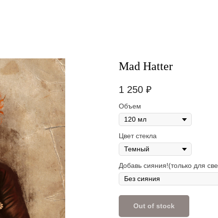
Mad Hatter
1 250
₽
Объем
Цвет стекла
Добавь сияния!(только для све
Out of stock