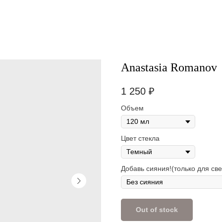
Anastasia Romanov
1 250
₽
Объем
Цвет стекла
Добавь сияния!(только для све
Out of stock