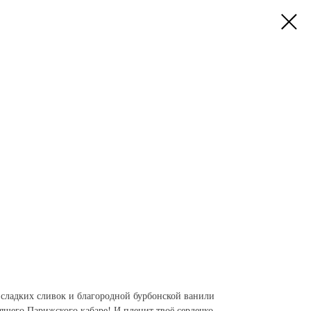
сладких сливок и благородной бурбонской ванили
оящего Парижского кабаре! И пленит твоё сердечко