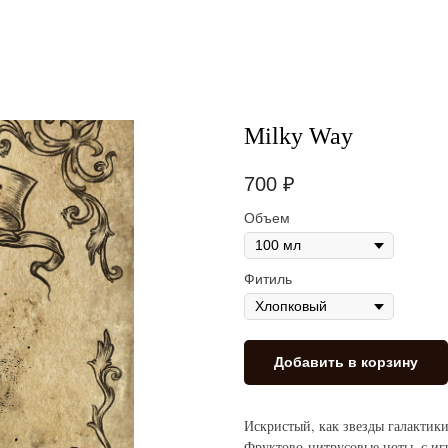
Milky Way
700
₽
Объем
Фитиль
Добавить в корзину
Искристый, как звезды галактики
Фруктово-цитрусовые ноты, с иг