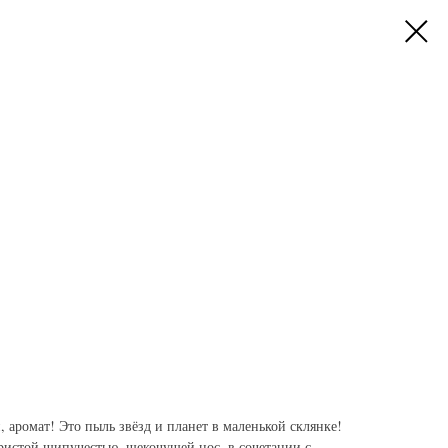
, аромат! Это пыль звёзд и планет в маленькой склянке!
ристой шипучестью, щекочущей нос, в сочетании с