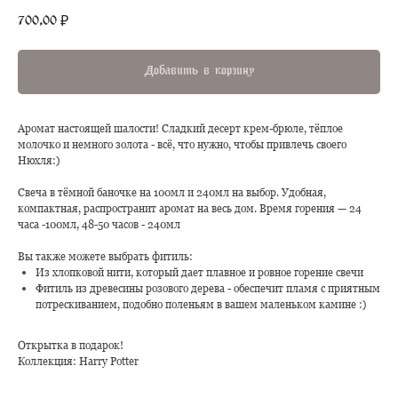
700,00
₽
Добавить в корзину
Аромат настоящей шалости! Сладкий десерт крем-брюле, тёплое
молочко и немного золота - всё, что нужно, чтобы привлечь своего
Нюхля:)
Свеча в тёмной баночке на 100мл и 240мл на выбор. Удобная,
компактная, распространит аромат на весь дом. Время горения — 24
часа -100мл, 48-50 часов - 240мл
Вы также можете выбрать фитиль:
Из хлопковой нити, который дает плавное и ровное горение свечи
Фитиль из древесины розового дерева - обеспечит пламя с приятным
потрескиванием, подобно поленьям в вашем маленьком камине :)
Открытка в подарок!
Коллекция: Harry Potter