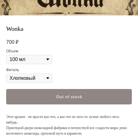
Wonka
700
₽
Объем
Фитиль
Out of stock
Этот аромат - не просто кое-что, а кое-что из чего-то лучше любого чего-
нибудь...
Приоткрой двери шоколадной фабрики и почувствуй все сладости мира: реки
молочного шоколада, ореховой нуги и карамели.