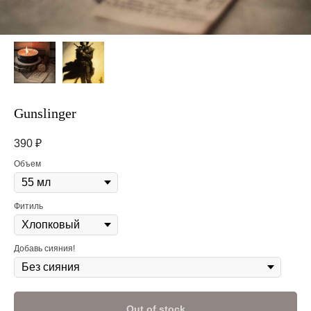
Gunslinger
390
₽
Объем
Фитиль
Добавь сияния!
Out of stock