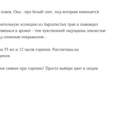
 покоя. Она - про белый снег, под которым начинается
нительную эссенцию из бархатистых трав и пьянящих
бляешься в аромат - тем чувственней ощущаешь землистые
од снежным покрывалом...
 55 мл и 12 часов горения. Рассчитаны на
щения.
ное сияние при горении! Просто выбери цвет в опции