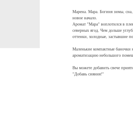
Марена. Мара. Богиня зимы, сна,
новое начало.
Аромат "Мара" воплотился в пле
северных ягод. Чем дольше углу
оттенки, холодные, застывшие п
Маленькие компактные баночки на
ароматизацию небольшого поме
Вы можете добавить свече прият
"Добавь сияния!"