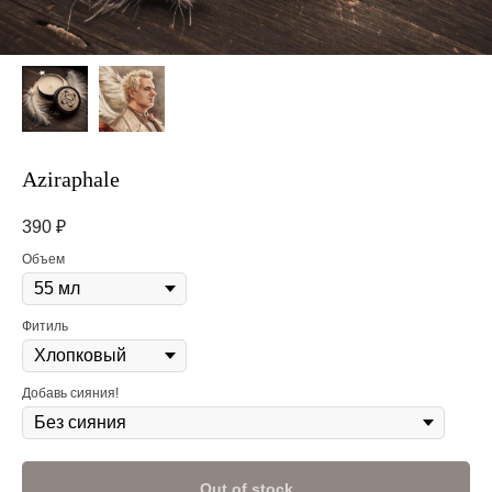
Aziraphale
390
₽
Объем
Фитиль
Добавь сияния!
Out of stock