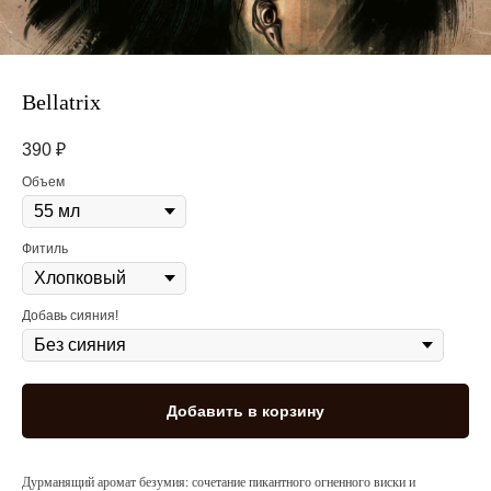
Bellatrix
390
₽
Объем
Фитиль
Добавь сияния!
Добавить в корзину
Дурманящий аромат безумия: сочетание пикантного огненного виски и