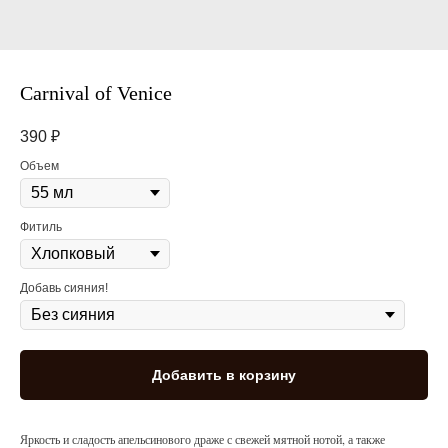
Carnival of Venice
390
₽
Объем
Фитиль
Добавь сияния!
Добавить в корзину
Яркость и сладость апельсинового драже с свежей мятной нотой, а также