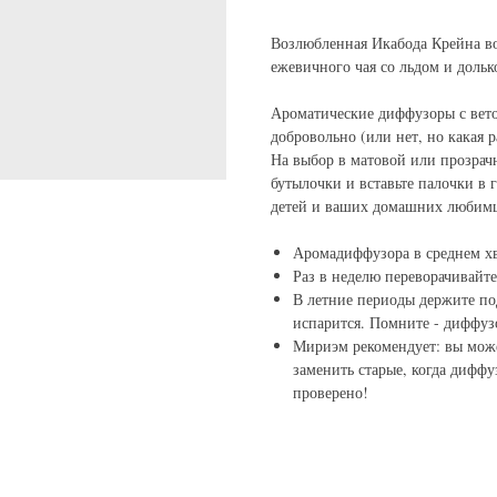
Возлюбленная Икабода Крейна во
ежевичного чая со льдом и дольк
Ароматические диффузоры с вет
добровольно (или нет, но какая 
На выбор в матовой или прозрач
бутылочки и вставьте палочки в 
детей и ваших домашних любимц
Аромадиффузора в среднем хва
Раз в неделю переворачивайте
В летние периоды держите под
испарится. Помните - диффуз
Мириэм рекомендует: вы може
заменить старые, когда диффу
проверено!