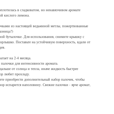
плотилась в сладковатом, но ненавязчивом аромате
ой кислого лимона.
очками из настоящей ведьминой метлы, пожертвованные
разница?)
ной бутылочке. Для использования, снимите крышку с
горлышко. Поставьте на устойчивую поверхность, вдали от
ев.
тает на 2-4 месяца.
 палочки для интенсивности аромата.
альше от солнца и тепла, иначе жидкость быстрее
ор любит прохладу.
те приобрести дополнительный набор палочек, чтобы
зор испарится наполовину. Свежие палочки - ярче аромат,