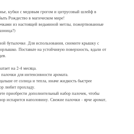
нье, кубки с медовым грогом и цитрусовый шлейф в
быть Рождество в магическом мире!
очками из настоящей ведьминой метлы, пожертвованные
разница?)
ной бутылочке. Для использования, снимите крышку с
горлышко. Поставьте на устойчивую поверхность, вдали от
ев.
тает на 2-4 месяца.
 палочки для интенсивности аромата.
альше от солнца и тепла, иначе жидкость быстрее
ор любит прохладу.
те приобрести дополнительный набор палочек, чтобы
зор испарится наполовину. Свежие палочки - ярче аромат,