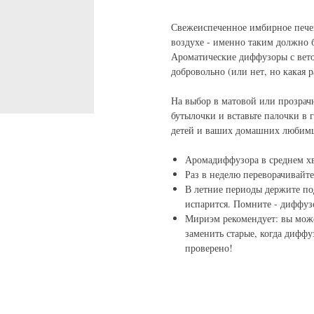
Свежеиспеченное имбирное пече
воздухе - именно таким должно 
Ароматические диффузоры с вет
добровольно (или нет, но какая 
На выбор в матовой или прозрач
бутылочки и вставьте палочки в 
детей и ваших домашних любимц
Аромадиффузора в среднем хва
Раз в неделю переворачивайте
В летние периоды держите под
испарится. Помните - диффуз
Мириэм рекомендует: вы може
заменить старые, когда диффу
проверено!