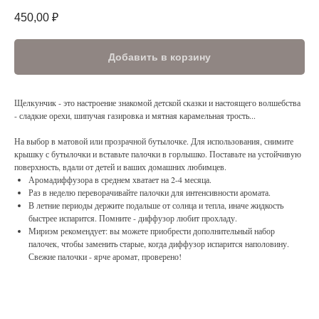
450,00
₽
Добавить в корзину
Щелкунчик - это настроение знакомой детской сказки и настоящего волшебства
- сладкие орехи, шипучая газировка и мятная карамельная трость...
На выбор в матовой или прозрачной бутылочке. Для использования, снимите
крышку с бутылочки и вставьте палочки в горлышко. Поставьте на устойчивую
поверхность, вдали от детей и ваших домашних любимцев.
Аромадиффузора в среднем хватает на 2-4 месяца.
Раз в неделю переворачивайте палочки для интенсивности аромата.
В летние периоды держите подальше от солнца и тепла, иначе жидкость
быстрее испарится. Помните - диффузор любит прохладу.
Мириэм рекомендует: вы можете приобрести дополнительный набор
палочек, чтобы заменить старые, когда диффузор испарится наполовину.
Свежие палочки - ярче аромат, проверено!