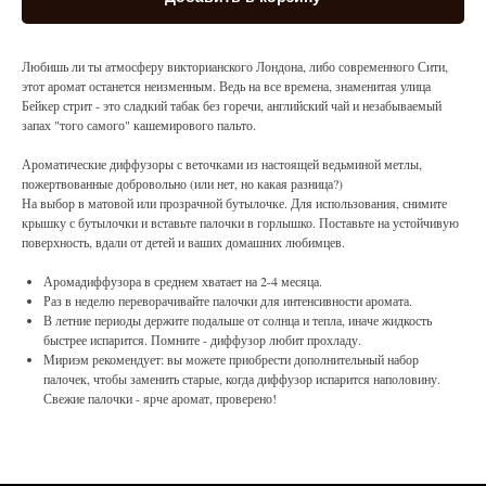
Любишь ли ты атмосферу викторианского Лондона, либо современного Сити,
этот аромат останется неизменным. Ведь на все времена, знаменитая улица
Бейкер стрит - это сладкий табак без горечи, английский чай и незабываемый
запах "того самого" кашемирового пальто.
Ароматические диффузоры с веточками из настоящей ведьминой метлы,
пожертвованные добровольно (или нет, но какая разница?)
На выбор в матовой или прозрачной бутылочке. Для использования, снимите
крышку с бутылочки и вставьте палочки в горлышко. Поставьте на устойчивую
поверхность, вдали от детей и ваших домашних любимцев.
Аромадиффузора в среднем хватает на 2-4 месяца.
Раз в неделю переворачивайте палочки для интенсивности аромата.
В летние периоды держите подальше от солнца и тепла, иначе жидкость
быстрее испарится. Помните - диффузор любит прохладу.
Мириэм рекомендует: вы можете приобрести дополнительный набор
палочек, чтобы заменить старые, когда диффузор испарится наполовину.
Свежие палочки - ярче аромат, проверено!