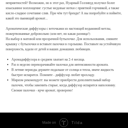
неприятностей? Возможно, но в этот раз, Нуарный Голливуд получил более
изысканное воплощение: густые медовые нотки с приятной горчинкой, а также
кисло-сладкое сочетание слив. При чём тут бренди? А вы попробуйте и поймёте,
какой это пьянящий аромат...
Ароматические диффузоры с веточками из настоящей ведьминой метлы,
пожертвованные добровольно (или нет, но какая разница?)
На выбор в матовой или прозрачной бутылочке. Для использования, снимите
крышку с бутылочки и вставьте палочки в горлышко. Поставьте на устойчивую
поверхность, вдали от детей и ваших домашних любимцев.
Аромадиффузора в среднем хватает на 2-4 месяца.
Раз в неделю переворачивайте палочки для интенсивности аромата.
В летние периоды держите подальше от солнца и тепла, иначе жидкость
быстрее испарится. Помните - диффузор любит прохладу.
Мириэм рекомендует: вы можете приобрести дополнительный набор
палочек, чтобы заменить старые, когда диффузор испарится наполовину.
Свежие палочки - ярче аромат, проверено!
Tilda
Made on