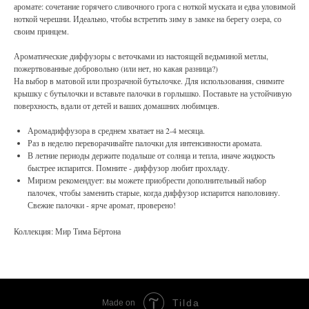
аромате: сочетание горячего сливочного грога с ноткой муската и едва уловимой
ноткой черешни. Идеально, чтобы встретить зиму в замке на берегу озера, со
своим принцем.
Ароматические диффузоры с веточками из настоящей ведьминой метлы,
пожертвованные добровольно (или нет, но какая разница?)
На выбор в матовой или прозрачной бутылочке. Для использования, снимите
крышку с бутылочки и вставьте палочки в горлышко. Поставьте на устойчивую
поверхность, вдали от детей и ваших домашних любимцев.
Аромадиффузора в среднем хватает на 2-4 месяца.
Раз в неделю переворачивайте палочки для интенсивности аромата.
В летние периоды держите подальше от солнца и тепла, иначе жидкость
быстрее испарится. Помните - диффузор любит прохладу.
Мириэм рекомендует: вы можете приобрести дополнительный набор
палочек, чтобы заменить старые, когда диффузор испарится наполовину.
Свежие палочки - ярче аромат, проверено!
Коллекция: Мир Тима Бёртона
Tilda
Made on