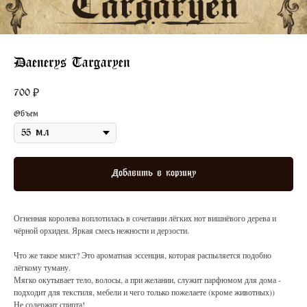
Daenerys Targaryen
700
₽
Объем
Добавить в корзину
Огненная королева воплотилась в сочетании лёгких нот вишнёвого дерева и
чёрной орхидеи. Яркая смесь нежности и дерзости.
Что же такое мист? Это ароматная эссенция, которая распыляется подобно
лёгкому туману.
Мягко окутывает тело, волосы, а при желании, служит парфюмом для дома -
подходит для текстиля, мебели и чего только пожелаете (кроме животных))
Не содержит спирта!