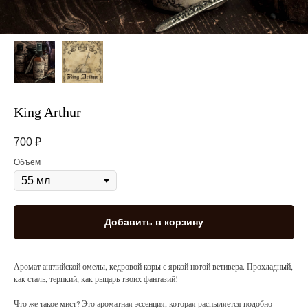
King Arthur
700
₽
Объем
Добавить в корзину
Аромат английской омелы, кедровой коры с яркой нотой ветивера. Прохладный,
как сталь, терпкий, как рыцарь твоих фантазий!
Что же такое мист? Это ароматная эссенция, которая распыляется подобно