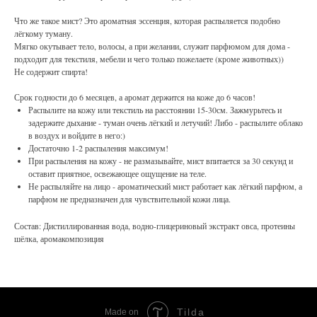
Что же такое мист? Это ароматная эссенция, которая распыляется подобно
лёгкому туману.
Мягко окутывает тело, волосы, а при желании, служит парфюмом для дома -
подходит для текстиля, мебели и чего только пожелаете (кроме животных))
Не содержит спирта!
Срок годности до 6 месяцев, а аромат держится на коже до 6 часов!
Распылите на кожу или текстиль на расстоянии 15-30см. Зажмурьтесь и
задержите дыхание - туман очень лёгкий и летучий! Либо - распылите облако
в воздух и войдите в него:)
Достаточно 1-2 распыления максимум!
При распыления на кожу - не размазывайте, мист впитается за 30 секунд и
оставит приятное, освежающее ощущение на теле.
Не распыляйте на лицо - ароматический мист работает как лёгкий парфюм, а
парфюм не предназначен для чувствительной кожи лица.
Состав: Дистиллированная вода, водно-глицериновый экстракт овса, протеины
шёлка, аромакомпозиция
Tilda
Made on