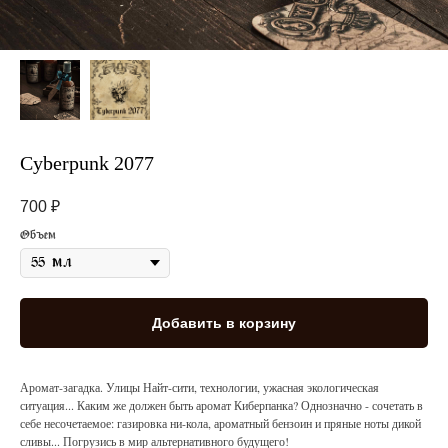
Cyberpunk 2077
700
₽
Объем
Добавить в корзину
Аромат-загадка. Улицы Найт-сити, технологии, ужасная экологическая
ситуация... Каким же должен быть аромат Киберпанка? Однозначно - сочетать в
себе несочетаемое: газировка ни-кола, ароматный бензоин и пряные ноты дикой
сливы... Погрузись в мир альтернативного будущего!