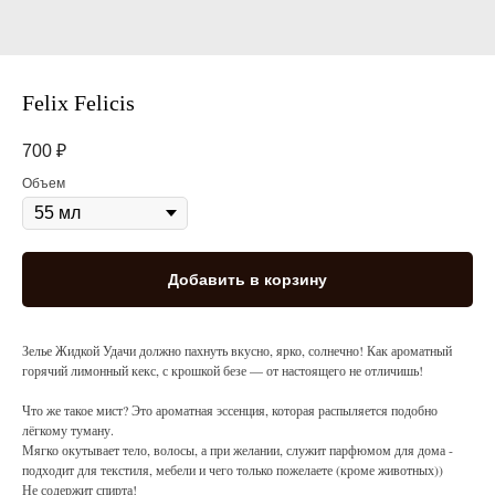
Felix Felicis
700
₽
Объем
Добавить в корзину
Зелье Жидкой Удачи должно пахнуть вкусно, ярко, солнечно! Как ароматный
горячий лимонный кекс, с крошкой безе — от настоящего не отличишь!
Что же такое мист? Это ароматная эссенция, которая распыляется подобно
лёгкому туману.
Мягко окутывает тело, волосы, а при желании, служит парфюмом для дома -
подходит для текстиля, мебели и чего только пожелаете (кроме животных))
Не содержит спирта!