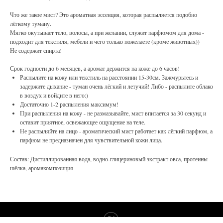
Что же такое мист? Это ароматная эссенция, которая распыляется подобно
лёгкому туману.
Мягко окутывает тело, волосы, а при желании, служит парфюмом для дома -
подходит для текстиля, мебели и чего только пожелаете (кроме животных))
Не содержит спирта!
Срок годности до 6 месяцев, а аромат держится на коже до 6 часов!
Распылите на кожу или текстиль на расстоянии 15-30см. Зажмурьтесь и
задержите дыхание - туман очень лёгкий и летучий! Либо - распылите облако
в воздух и войдите в него:)
Достаточно 1-2 распыления максимум!
При распыления на кожу - не размазывайте, мист впитается за 30 секунд и
оставит приятное, освежающее ощущение на теле.
Не распыляйте на лицо - ароматический мист работает как лёгкий парфюм, а
парфюм не предназначен для чувствительной кожи лица.
Состав: Дистиллированная вода, водно-глицериновый экстракт овса, протеины
шёлка, аромакомпозиция
Tilda
Made on