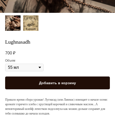
Lughnasadh
700
₽
Объем
Добавить в корзину
Пришло время сбора урожая! Лугнасад (или Ламмас) извещает о начале осени:
аромате горячего хлеба с хрустящей корочкой и сливочным маслом...А
неповторимый шлейф лепестков подсолнуха как можно дольше сохранит для
тебя солнышко до начала холодов.