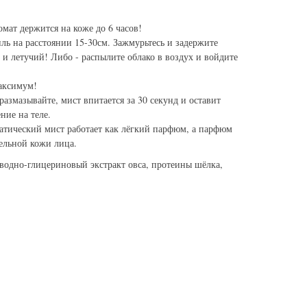
омат держится на коже до 6 часов!
ль на расстоянии 15-30см. Зажмурьтесь и задержите
 и летучий! Либо - распылите облако в воздух и войдите
аксимум!
размазывайте, мист впитается за 30 секунд и оставит
ие на теле.
матический мист работает как лёгкий парфюм, а парфюм
тельной кожи лица.
 водно-глицериновый экстракт овса, протеины шёлка,