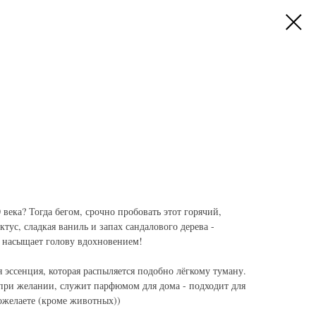
 века? Тогда бегом, срочно пробовать этот горячий,
ус, сладкая ваниль и запах сандалового дерева -
 насыщает голову вдохновением!
я эссенция, которая распыляется подобно лёгкому туману.
 при желании, служит парфюмом для дома - подходит для
пожелаете (кроме животных))