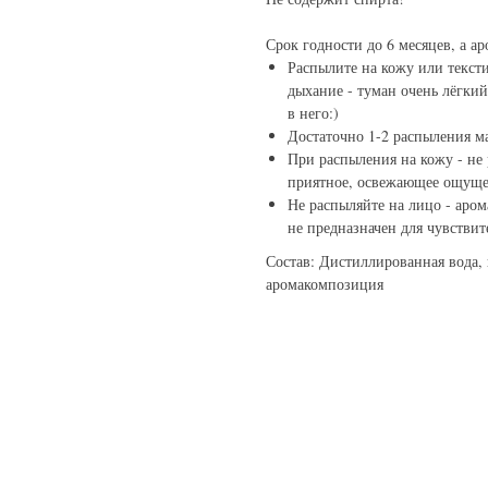
Срок годности до 6 месяцев, а ар
Распылите на кожу или тексти
дыхание - туман очень лёгкий
в него:)
Достаточно 1-2 распыления м
При распыления на кожу - не 
приятное, освежающее ощущен
Не распыляйте на лицо - аро
не предназначен для чувстви
Состав: Дистиллированная вода,
аромакомпозиция