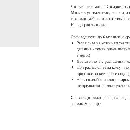
Что же такое мист? Это ароматна
Мягко окутывает тело, волосы, а
текстиля, мебели и чего только 
Не содержит спирта!
Срок годности до 6 месяцев, а ар
Распылите на кожу или тексти
дыхание - туман очень лёгкий
в него:)
Достаточно 1-2 распыления м
При распыления на кожу - не 
приятное, освежающее ощущен
Не распыляйте на лицо - аро
не предназначен для чувстви
Состав: Дистиллированная вода,
аромакомпозиция