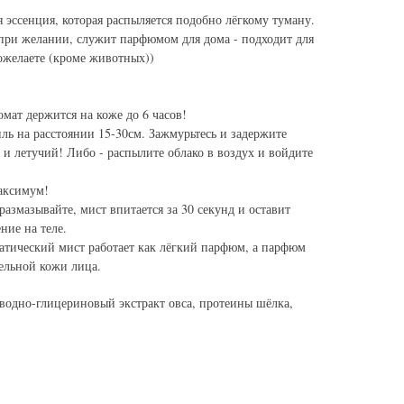
я эссенция, которая распыляется подобно лёгкому туману.
 при желании, служит парфюмом для дома - подходит для
пожелаете (кроме животных))
омат держится на коже до 6 часов!
ль на расстоянии 15-30см. Зажмурьтесь и задержите
 и летучий! Либо - распылите облако в воздух и войдите
аксимум!
размазывайте, мист впитается за 30 секунд и оставит
ие на теле.
матический мист работает как лёгкий парфюм, а парфюм
тельной кожи лица.
 водно-глицериновый экстракт овса, протеины шёлка,