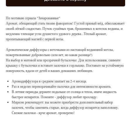
По мотивам сериала "Зачарованные"
Аромат, обещающий стать твоим фаворитом! Густой пряный мёд, обволакивает
своей лёгкой сладостью. Пучок сушёных трав, брошенных в котелок ведьмы, и
медленно тлеющие угли душистого удового дерева...Тёплый аромат,
пропитывающий магией с первой ноты.
Ароматические диффузоры с веточками из настоящей ведьминой метлы,
пожертвованные добровольно (или нет, но какая разница?)
На выбор в матовой или прозрачной бутылочке. Для использования, снимите
крышку с бутылочки и вставьте палочки в горлышко. Поставьте на устойчивую
поверхность, вдали от детей и ваших домашних любимцев.
Аромадиффузора в среднем хватает на 2-4 месяца.
Раз в неделю переворачивайте палочки для интенсивности аромата.
В летние периоды держите подальше от солнца и тепла, иначе жидкость
быстрее испарится. Помните - диффузор любит прохладу.
Мириэм рекомендует: вы можете приобрести дополнительный набор
палочек, чтобы заменить старые, когда диффузор испарится наполовину.
Свежие палочки - ярче аромат, проверено!