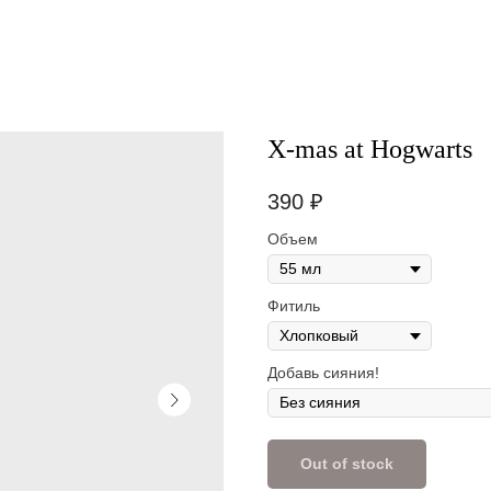
Х-mas at Hogwarts
390
₽
Объем
Фитиль
Добавь сияния!
Out of stock